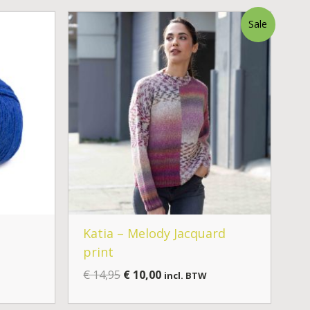
Oorspronkelijke
Huidige
Sale
prijs
prijs
was:
is:
€ 14,95.
€ 10,00.
Katia – Melody Jacquard
print
€
14,95
€
10,00
incl. BTW