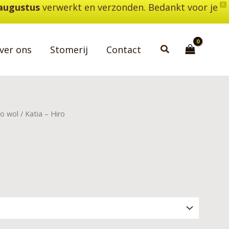
 augustus
verwerkt en verzonden. Bedankt voor je
X
Zoeken
ver ons
Stomerij
Contact
o wol
/ Katia – Hiro