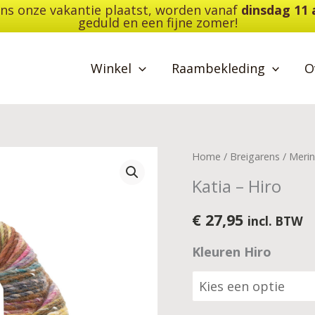
dens onze vakantie plaatst, worden vanaf
dinsdag 11
geduld en een fijne zomer!
Winkel
Raambekleding
O
Katia
Home
/
Breigarens
/
Merin
-
Katia – Hiro
Hiro
aantal
€
27,95
incl. BTW
Kleuren Hiro