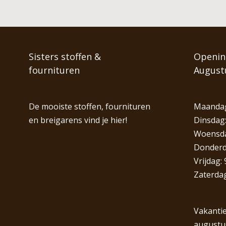
Sisters stoffen &
Opening
fournituren
August
De mooiste stoffen, fournituren
Maandag
en breigarens vind je hier!
Dinsdag:
Woensdag
Donderda
Vrijdag: 
Zaterdag
Vakantie
augustu