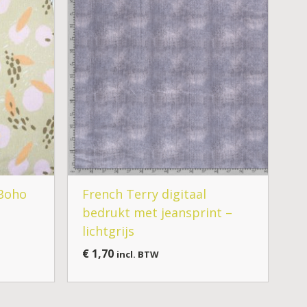
Boho
French Terry digitaal
bedrukt met jeansprint –
lichtgrijs
€
1,70
incl. BTW