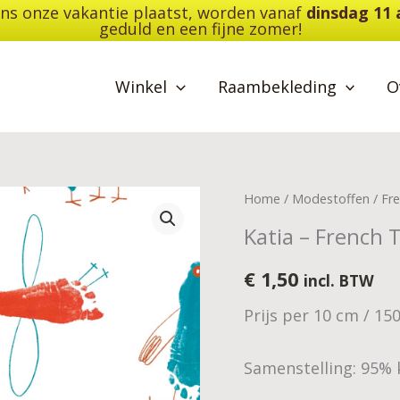
dens onze vakantie plaatst, worden vanaf
dinsdag 11
geduld en een fijne zomer!
Winkel
Raambekleding
O
Katia
Home
/
Modestoffen
/
Fre
-
Katia – French 
French
Terry
€
1,50
incl. BTW
Animal
Prijs per 10 cm / 15
Foot
aantal
Samenstelling: 95% 