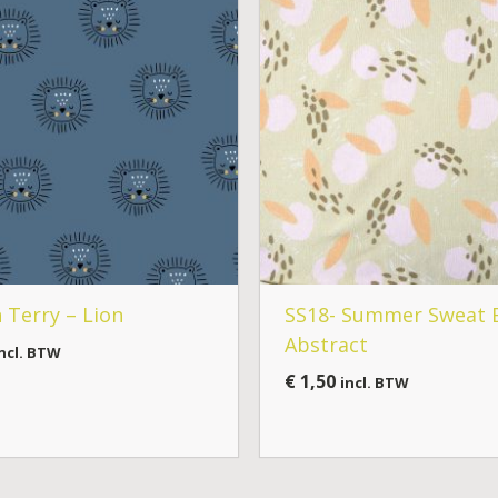
 Terry – Lion
SS18- Summer Sweat 
Abstract
ncl. BTW
€
1,50
incl. BTW