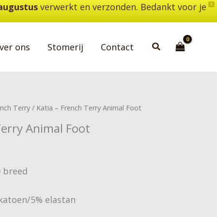
 augustus
verwerkt en verzonden. Bedankt voor je
X
Zoeken
ver ons
Stomerij
Contact
nch Terry
/ Katia – French Terry Animal Foot
Terry Animal Foot
0 breed
katoen/5% elastan