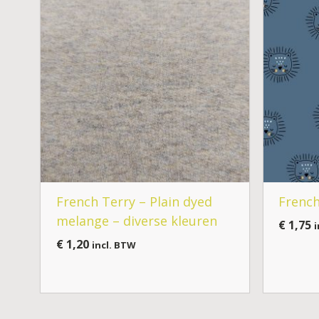
French Terry – Plain dyed
French
melange – diverse kleuren
€
1,75
i
€
1,20
incl. BTW