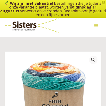
Ga
Wij zijn met vakantie!
Bestellingen die je tijdens
X
onze vakantie plaatst, worden vanaf
dinsdag 11
naar
augustus
verwerkt en verzonden. Bedankt voor je geduld
de
en een fijne zomer!
inhoud
Katia
-
Fair
Cotton
Infinity
aantal