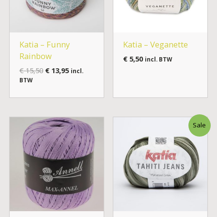
Katia – Funny
Katia – Veganette
Rainbow
€
5,50
incl. BTW
€
15,50
€
13,95
incl.
BTW
Oorspronkelijke
Huidige
Sale
prijs
prijs
was:
is:
€ 4,95.
€ 3,50.