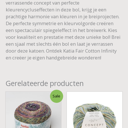
verrassende concept van perfecte
kleurencycluseffecten in deze bol, krijg je een
prachtige harmonie van kleuren in je breiprojecten.
De perfecte symmetrie en kleurvolgorde creëren
een spectaculair spiegeleffect in het breiwerk. Kies
voor kwaliteit en prestatie met deze unieke bol! Brei
een sjaal met slechts één bol en laat je verrassen
door deze katoen. Ontdek Katia Fair Cotton Infinity
en creëer je eigen handgebreide wonderen!
Gerelateerde producten
Oorspronkelijke
Huidige
Sale
prijs
prijs
was:
is:
€ 15,50.
€ 13,95.