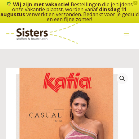
Ga
Wij zijn met vakantie!
Bestellingen die je tijdens
X
onze vakantie plaatst, worden vanaf
dinsdag 11
naar
augustus
verwerkt en verzonden. Bedankt voor je geduld
de
en een fijne zomer!
inhoud
Katia
-
Dames-
Heren
Casual
120
aantal