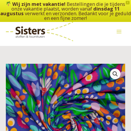
Ga
Wij zijn met vakantie!
Bestellingen die je tijdens
X
onze vakantie plaatst, worden vanaf
dinsdag 11
naar
augustus
verwerkt en verzonden. Bedankt voor je geduld
de
en een fijne zomer!
inhoud
Karina
+
Kind
-
poplin
katoen
Flowers
aantal