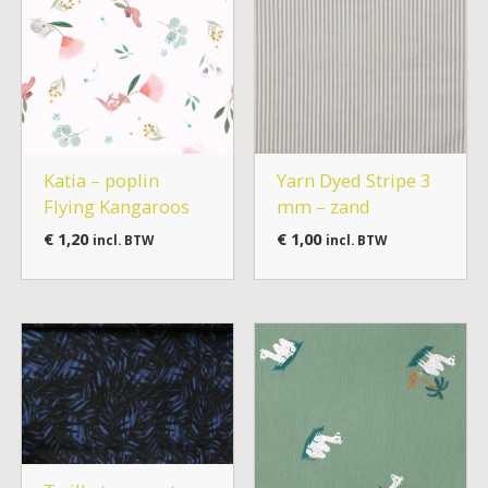
Katia – poplin
Yarn Dyed Stripe 3
Flying Kangaroos
mm – zand
€
1,20
€
1,00
incl. BTW
incl. BTW