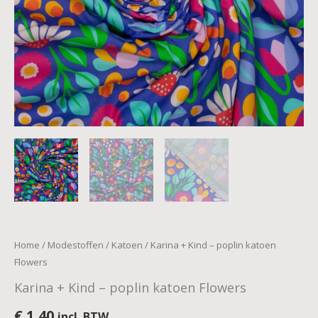
Home
/
Modestoffen
/
Katoen
/ Karina + Kind – poplin katoen
Flowers
Karina + Kind – poplin katoen Flowers
€
1,40
incl. BTW