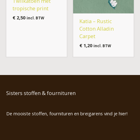
Twilkatoen met
tropische print
€
2,50
incl. BTW
Katia – Rustic
Cotton Alladin
Carpet
€
1,20
incl. BTW
Sisters stoffen & fournituren
De mooiste stoffen, fournituren en breigarens vind je hier!