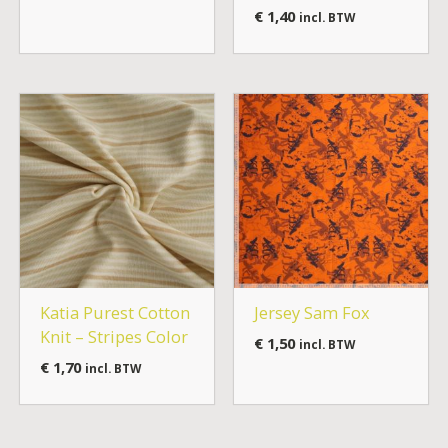
€
1,40
incl. BTW
Katia Purest Cotton
Jersey Sam Fox
Knit – Stripes Color
€
1,50
incl. BTW
€
1,70
incl. BTW