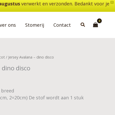
 augustus
verwerkt en verzonden. Bedankt voor je
X
Zoeken
ver ons
Stomerij
Contact
cot
/ Jersey Avalana – dino disco
 dino disco
0 breed
0cm, 2=20cm) De stof wordt aan 1 stuk