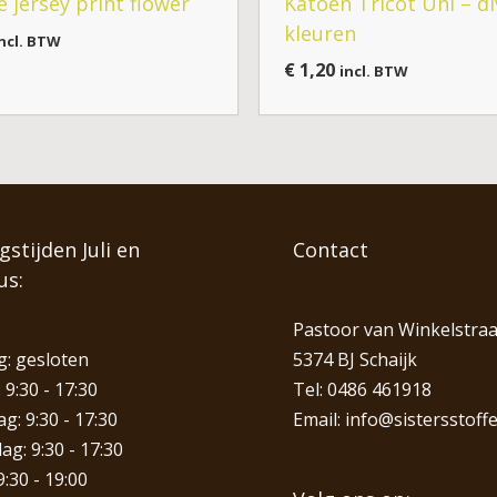
e jersey print flower
Katoen Tricot Uni – di
kleuren
ncl. BTW
€
1,20
incl. BTW
stijden Juli en
Contact
us:
Pastoor van Winkelstraa
: gesloten
5374 BJ Schaijk
 9:30 - 17:30
Tel:
0486 461918
: 9:30 - 17:30
Email:
info@sistersstoffe
g: 9:30 - 17:30
9:30 - 19:00