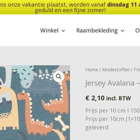
dens onze vakantie plaatst, worden vanaf
dinsdag 11
geduld en een fijne zomer!
Winkel
Raambekleding
O
Jersey
Home
/
Modestoffen
/
Tri
Avalana
Jersey Avalana –
-
dino
€
2,10
incl. BTW
disco
Prijs per 10 cm I 15
aantal
Prijs per 10cm (1=1
geleverd