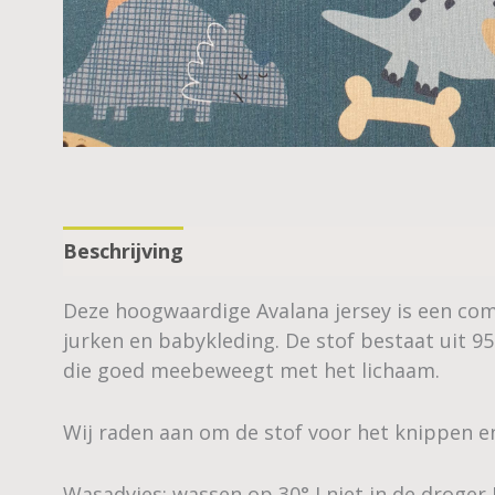
Beschrijving
Deze hoogwaardige Avalana jersey is een comf
jurken en babykleding. De stof bestaat uit 
die goed meebeweegt met het lichaam.
Wij raden aan om de stof voor het knippen e
Wasadvies: wassen op 30° I niet in de droger I