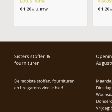
Lotus Roma
Viscos
€
1,20
€
1,20
incl. BTW
i
Sisters stoffen &
Opening
fournituren
August
De mooiste stoffen, fournituren
Maandag
en breigarens vind je hier!
Dinsdag:
Woensdag
Donderda
Vrijdag: 