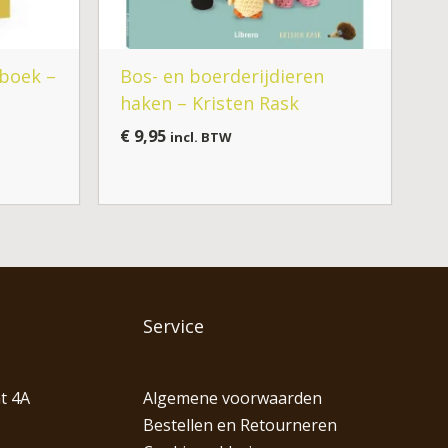
kboek –
Bos- en boerderijdieren
haken – Kristen Rask
€
9,95
incl. BTW
Service
t 4A
Algemene voorwaarden
Bestellen en Retourneren