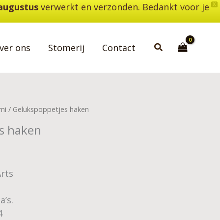
 augustus
verwerkt en verzonden. Bedankt voor je
X
Zoeken
ver ons
Stomerij
Contact
mi
/ Gelukspoppetjes haken
s haken
rts
a’s.
4