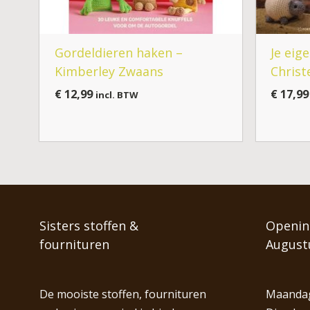
Gordeldieren haken –
Je eig
Kimberley Zwaans
Christ
€
12,99
€
17,99
incl. BTW
Sisters stoffen &
Opening
fournituren
August
De mooiste stoffen, fournituren
Maandag