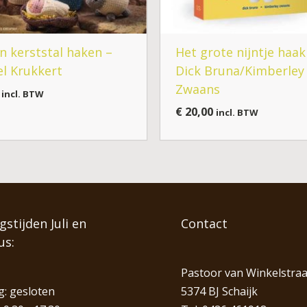
en kerststal haken –
Het grote nijntje haa
el Krukkert
Dick Bruna/Kimberley
Zwaans
incl. BTW
€
20,00
incl. BTW
stijden Juli en
Contact
us:
Pastoor van Winkelstraa
: gesloten
5374 BJ Schaijk