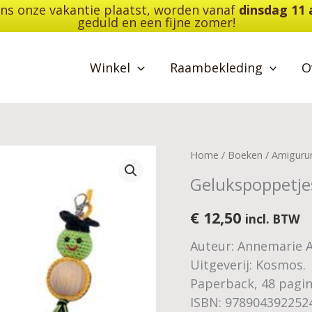
dens onze vakantie plaatst, worden vanaf
dinsdag 11
geduld en een fijne zomer!
Winkel
Raambekleding
O
Home
/
Boeken
/
Amiguru
Gelukspoppetje
€
12,50
incl. BTW
Auteur: Annemarie A
Uitgeverij: Kosmos.
Paperback, 48 pagin
ISBN: 978904392252