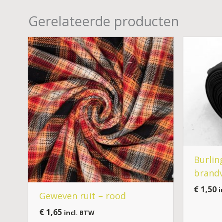
Gerelateerde producten
Burlin
brand
€
1,50
i
Geweven ruit – rood
€
1,65
incl. BTW