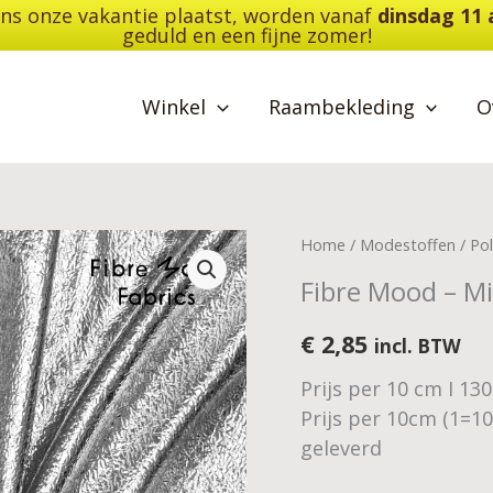
dens onze vakantie plaatst, worden vanaf
dinsdag 11
geduld en een fijne zomer!
Winkel
Raambekleding
O
Fibre
Home
/
Modestoffen
/
Pol
Mood
Fibre Mood – Mir
-
Mireya
€
2,85
incl. BTW
-
Prijs per 10 cm I 13
foil
Prijs per 10cm (1=1
crackle
geleverd
brushed
-