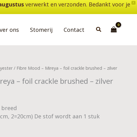
 augustus
verwerkt en verzonden. Bedankt voor je
X
Zoeken
ver ons
Stomerij
Contact
yester
/ Fibre Mood – Mireya – foil crackle brushed – zilver
eya – foil crackle brushed – zilver
0 breed
0cm, 2=20cm) De stof wordt aan 1 stuk