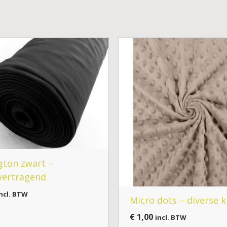
gton zwart –
vertragend
ncl. BTW
Micro dots – diverse 
€
1,00
incl. BTW