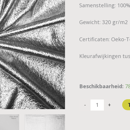
zilver
Samenstelling: 100%
aantal
Gewicht: 320 gr/m2
Certificaten: Oeko-
Kleurafwijkingen tus
Beschikbaarheid:
7
-
+