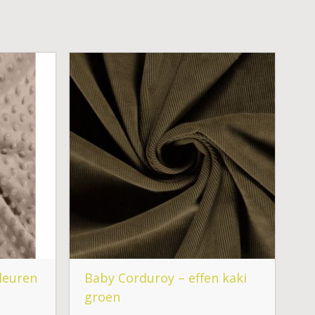
kleuren
Baby Corduroy – effen kaki
groen