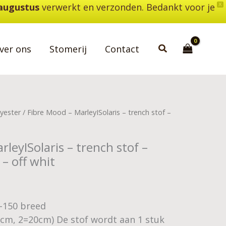
 augustus
verwerkt en verzonden. Bedankt voor je
X
Zoeken
ver ons
Stomerij
Contact
yester
/ Fibre Mood – MarleyISolaris – trench stof –
leyISolaris – trench stof –
– off whit
5-150 breed
0cm, 2=20cm) De stof wordt aan 1 stuk