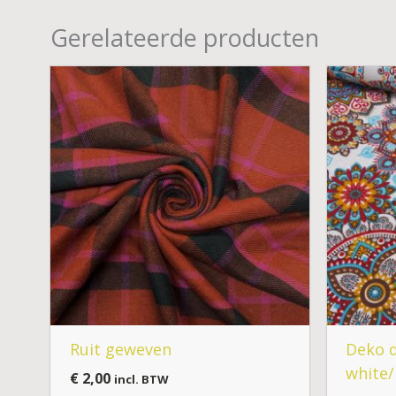
Gerelateerde producten
Ruit geweven
Deko d
white/
€
2,00
incl. BTW