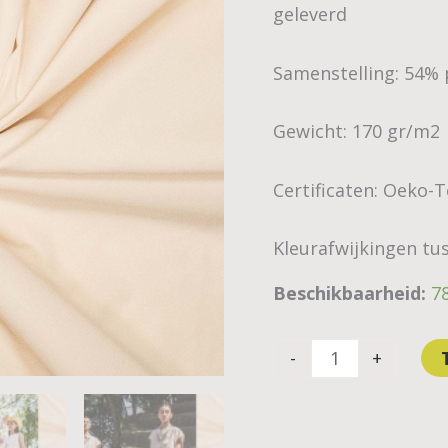
geleverd
-
off
whit
Samenstelling: 54% 
aantal
Gewicht: 170 gr/m2
Certificaten: Oeko-
Kleurafwijkingen tus
Beschikbaarheid:
7
-
+