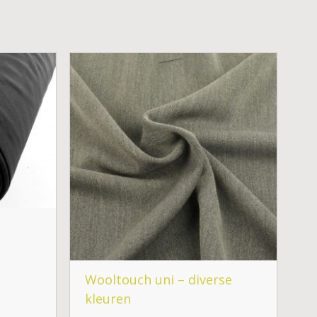
Wooltouch uni – diverse
kleuren