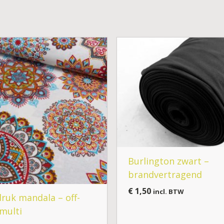
Burlington zwart –
brandvertragend
€
1,50
incl. BTW
ruk mandala – off-
multi