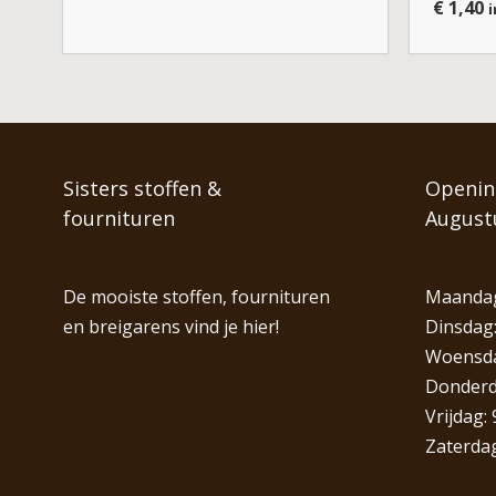
€
1,40
i
Sisters stoffen &
Opening
fournituren
August
De mooiste stoffen, fournituren
Maandag
en breigarens vind je hier!
Dinsdag:
Woensdag
Donderda
Vrijdag: 
Zaterdag