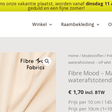
dens onze vakantie plaatst, worden vanaf
dinsdag 11
geduld en een fijne zomer!
Winkel
Raambekleding
O
Fibre
Home
/
Modestoffen
/
Pol
Mood
waterafstotend – off whit
-
Fibre Mood – Mar
MarleyISolaris
waterafstotend 
-
trench
€
1,70
incl. BTW
stof
Prijs per 10 cm I 14
-
Prijs per 10cm (1=1
waterafstotend