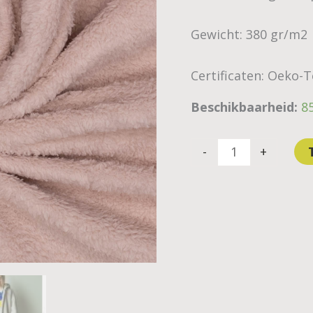
aantal
Gewicht: 380 gr/m2
Certificaten: Oeko-
Beschikbaarheid:
8
-
+