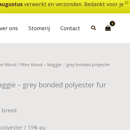
 augustus
verwerkt en verzonden. Bedankt voor je
X
Zoeken
ver ons
Stomerij
Contact
bre Mood
/ Fibre Mood – Maggie – grey bonded polyester
ggie – grey bonded polyester fur
5 breed
polyester / 15% pu