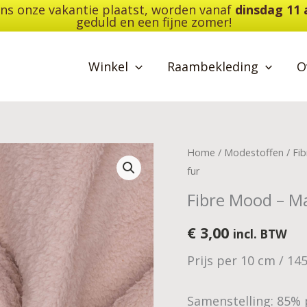
dens onze vakantie plaatst, worden vanaf
dinsdag 11
geduld en een fijne zomer!
Winkel
Raambekleding
O
Fibre
Home
/
Modestoffen
/
Fi
Mood
fur
-
Fibre Mood – Ma
Maggie
-
€
3,00
incl. BTW
grey
Prijs per 10 cm / 14
bonded
polyester
fur
Samenstelling: 85% 