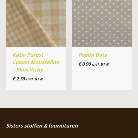
Katia Purest
Poplin Dots
Cotton Mousseline
€
0,90
incl. BTW
– Maxi Vichy
€
2,30
incl. BTW
Sisters stoffen & fournituren