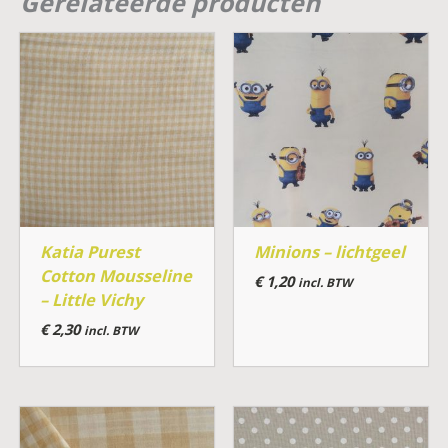
Gerelateerde producten
Katia Purest
Minions – lichtgeel
Cotton Mousseline
€
1,20
incl. BTW
– Little Vichy
€
2,30
incl. BTW