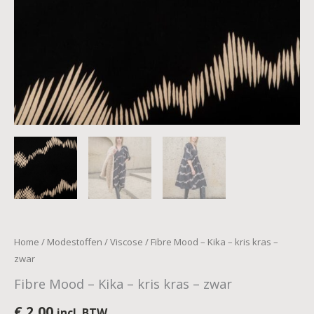
Home
/
Modestoffen
/
Viscose
/ Fibre Mood – Kika – kris kras –
zwar
Fibre Mood – Kika – kris kras – zwar
€
2,00
incl. BTW