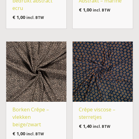
bedrukt abstract
Abstrakt – marine
ecru
€
1,00
incl. BTW
€
1,00
incl. BTW
Borken Crêpe –
Crêpe viscose –
vlekken
sterretjes
beige/zwart
€
1,40
incl. BTW
€
1,00
incl. BTW