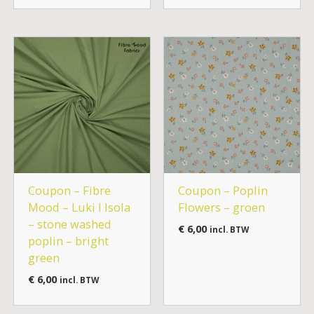
Coupon – Fibre
Coupon – Poplin
Mood – Luki I Isola
Flowers – groen
– stone washed
€
6,00
incl. BTW
poplin – bright
green
€
6,00
incl. BTW