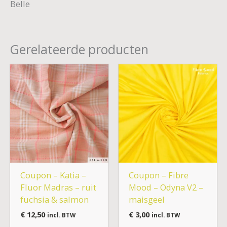
Belle
Gerelateerde producten
Coupon – Katia –
Coupon – Fibre
Fluor Madras – ruit
Mood – Odyna V2 –
fuchsia & salmon
maisgeel
€
12,50
€
3,00
incl. BTW
incl. BTW