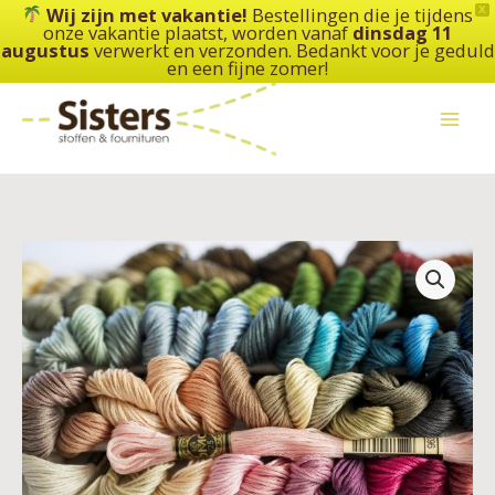
Ga
Wij zijn met vakantie!
Bestellingen die je tijdens
X
onze vakantie plaatst, worden vanaf
dinsdag 11
naar
augustus
verwerkt en verzonden. Bedankt voor je geduld
de
en een fijne zomer!
inhoud
DMC
borduurgaren
Mouliné
splijtzijde
-
117MC
-
nr
1
t/m