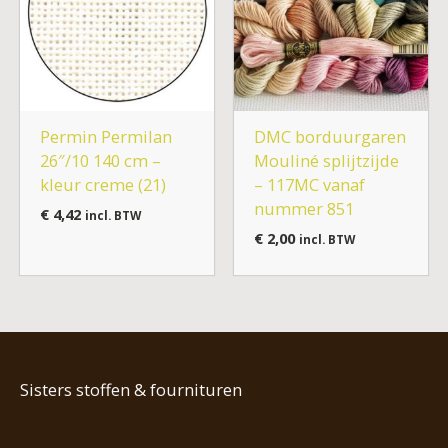
Permin Permilan
DMC borduurgaren
26″/10 140 cm –
Mouliné splijtzijde
kleur creme (21)
– 117MC vanaf
nummer 851
€
4,42
incl. BTW
€
2,00
incl. BTW
Sisters stoffen & fournituren