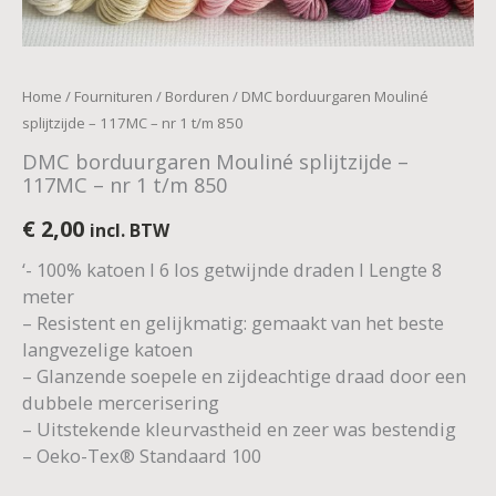
850
aantal
Home
/
Fournituren
/
Borduren
/ DMC borduurgaren Mouliné
splijtzijde – 117MC – nr 1 t/m 850
DMC borduurgaren Mouliné splijtzijde –
117MC – nr 1 t/m 850
€
2,00
incl. BTW
‘- 100% katoen I 6 los getwijnde draden I Lengte 8
meter
– Resistent en gelijkmatig: gemaakt van het beste
langvezelige katoen
– Glanzende soepele en zijdeachtige draad door een
dubbele mercerisering
– Uitstekende kleurvastheid en zeer was bestendig
– Oeko-Tex® Standaard 100