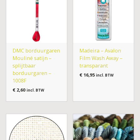
DMC borduurgaren
Madeira – Avalon
Mouliné satijn –
Film Wash Away –
splijtbaar
transparant
borduurgaren –
€
16,95
incl. BTW
1008F
€
2,60
incl. BTW