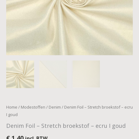
Home
/
Modestoffen
/
Denim
/ Denim Foil – Stretch broekstof – ecru
I goud
Denim Foil – Stretch broekstof – ecru I goud
€
1,40
incl. BTW