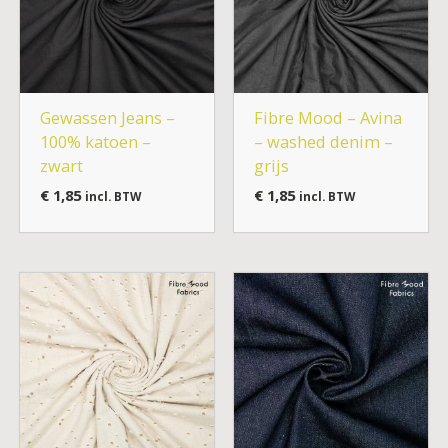
Gewassen Jeans –
Fibre Mood – Avina
100% katoen –
– washed denim –
zwart
grijs
€
1,85
€
1,85
incl. BTW
incl. BTW