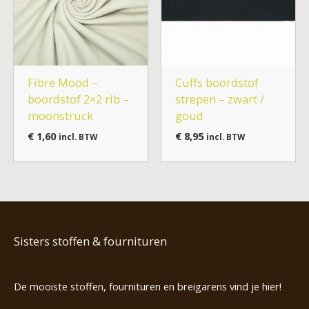
Fibre Mood –
Cuffs boordstof
boordstof 2×2 rib –
strepen – zwart /
moonstruck
goud
€
1,60
€
8,95
incl. BTW
incl. BTW
Sisters stoffen & fournituren
De mooiste stoffen, fournituren en breigarens vind je hier!