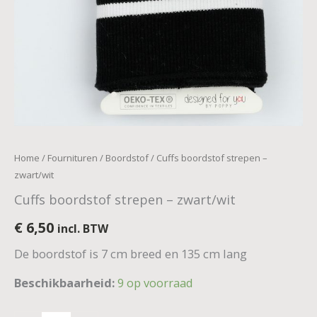
Home
/
Fournituren
/
Boordstof
/ Cuffs boordstof strepen –
zwart/wit
Cuffs boordstof strepen – zwart/wit
€
6,50
incl. BTW
De boordstof is 7 cm breed en 135 cm lang
Beschikbaarheid:
9 op voorraad