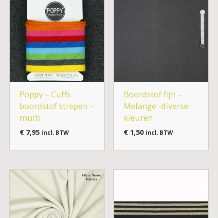
Poppy – Cuffs
Boordstof fijn –
boordstof strepen –
Melange -diverse
multi
kleuren
€
7,95
€
1,50
incl. BTW
incl. BTW