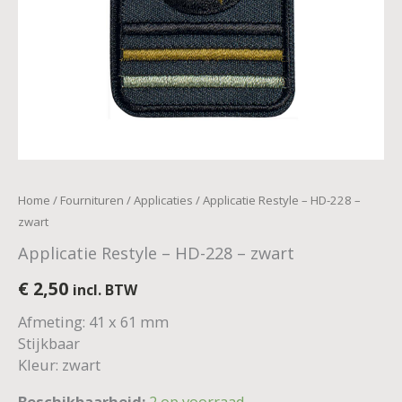
Home
/
Fournituren
/
Applicaties
/ Applicatie Restyle – HD-228 –
zwart
Applicatie Restyle – HD-228 – zwart
€
2,50
incl. BTW
Afmeting: 41 x 61 mm
Stijkbaar
Kleur: zwart
Beschikbaarheid:
2 op voorraad