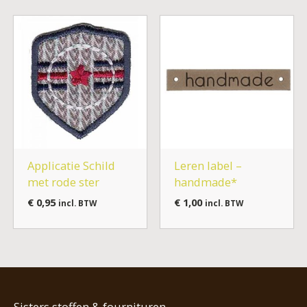
Applicatie Schild
Leren label –
met rode ster
handmade*
€
0,95
€
1,00
incl. BTW
incl. BTW
Sisters stoffen & fournituren