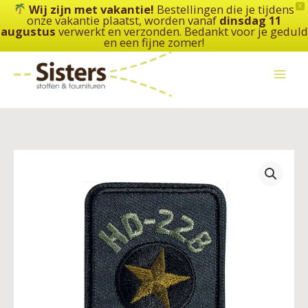
Ga
Wij zijn met vakantie!
Bestellingen die je tijdens
X
onze vakantie plaatst, worden vanaf
dinsdag 11
naar
augustus
verwerkt en verzonden. Bedankt voor je geduld
de
en een fijne zomer!
inhoud
Applicatie
Restyle
-
HD-
228
-
zwart
aantal