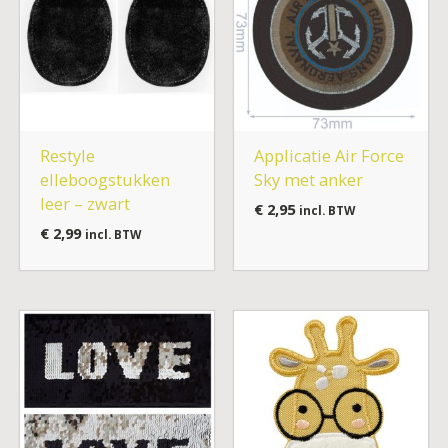
Restyle
Applicatie Air Force
elleboogstukken
Sky met anker
leer – zwart
€
2,95
incl. BTW
€
2,99
incl. BTW