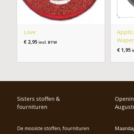
Love
Applic
Wapen
€
2,95
incl. BTW
€
1,95
i
Sisters stoffen &
Opening
fournituren
August
De mooiste stoffen, fournituren
Maandag