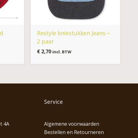
od
Restyle kniestukken Jeans –
2 paar
€
2,70
incl. BTW
Service
t 4A
Algemene voorwaarden
Bestellen en Retourneren