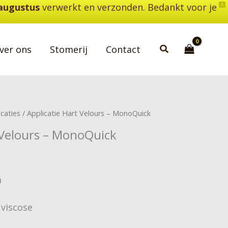
 augustus
verwerkt en verzonden. Bedankt voor je
X
Zoeken
ver ons
Stomerij
Contact
icaties
/ Applicatie Hart Velours – MonoQuick
 Velours – MonoQuick
m
 viscose