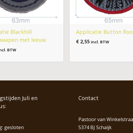
atie Blackhill
Applicatie Button Ro
wapen met leeuw
€
2,55
incl. BTW
ncl. BTW
stijden Juli en
Contact
us:
Pastoor van Winkelstraa
: gesloten
5374 BJ Schaijk