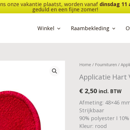
dens onze vakantie plaatst, worden vanaf
dinsdag 11
geduld en een fijne zomer!
Winkel
Raambekleding
O
Applicatie
Home
/
Fournituren
/
Appl
Hart
Applicatie Hart
Velours
-
€
2,50
incl. BTW
MonoQuick
Afmeting: 48×46 m
aantal
Strijkbaar
90% polyester I 10%
Kleur: rood