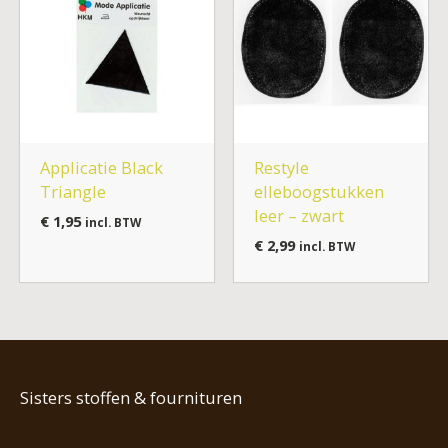
Applicatie Black
Restyle
Triangle
elleboogstukken
leer – zwart
€
1,95
incl. BTW
€
2,99
incl. BTW
Sisters stoffen & fournituren