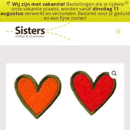
Ga
Wij zijn met vakantie!
Bestellingen die je tijdens
X
onze vakantie plaatst, worden vanaf
dinsdag 11
naar
augustus
verwerkt en verzonden. Bedankt voor je geduld
de
en een fijne zomer!
inhoud
Applicatie
4
harten
–
MonoQuick
aantal