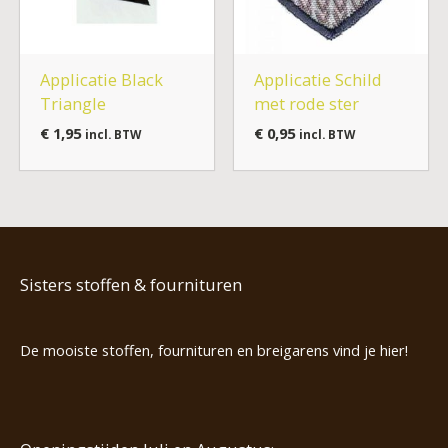
Applicatie Black
Applicatie Schild
Triangle
met rode ster
€
1,95
€
0,95
incl. BTW
incl. BTW
Sisters stoffen & fournituren
De mooiste stoffen, fournituren en breigarens vind je hier!