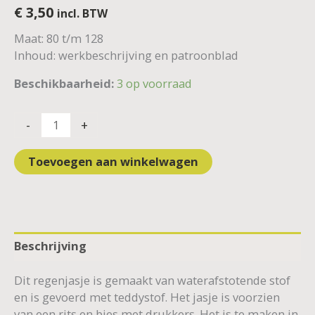
€
3,50
incl. BTW
Maat: 80 t/m 128
Inhoud: werkbeschrijving en patroonblad
Beschikbaarheid:
3 op voorraad
-
+
Toevoegen aan winkelwagen
Beschrijving
Dit regenjasje is gemaakt van waterafstotende stof
en is gevoerd met teddystof. Het jasje is voorzien
van een rits en bies met drukkers. Het is te maken in