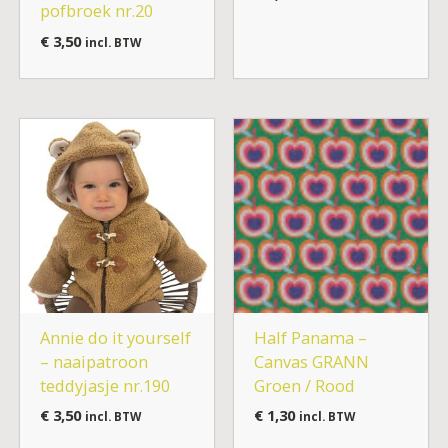
pofbroek nr.20
€
3,50
incl. BTW
Annie do it yourself
Half Panama –
– naaipatroon
Canvas GRANN
teddyjasje nr.190
Groen / Rood
€
3,50
€
1,30
incl. BTW
incl. BTW