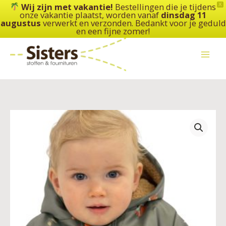
Ga
Wij zijn met vakantie!
Bestellingen die je tijdens
X
onze vakantie plaatst, worden vanaf
dinsdag 11
naar
augustus
verwerkt en verzonden. Bedankt voor je geduld
de
en een fijne zomer!
inhoud
Annie
do
it
yourself
-
naaipatroon
regenjasje
nr.189
aantal