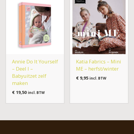
Annie Do It Yourself
Katia Fabrics – Mini
– Deel I –
ME – herfst/winter
Babyuitzet zelf
€
9,95
incl. BTW
maken
€
19,50
incl. BTW