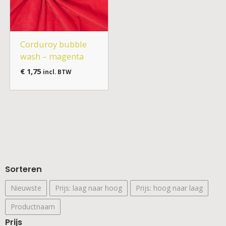
Corduroy bubble
wash – magenta
€
1,75
incl. BTW
Sorteren
Nieuwste
Prijs: laag naar hoog
Prijs: hoog naar laag
Productnaam
Prijs