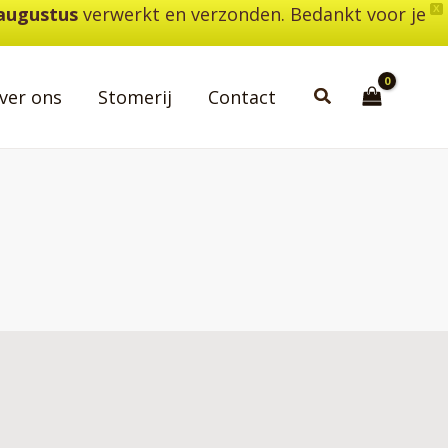
 augustus
verwerkt en verzonden. Bedankt voor je
X
Zoeken
ver ons
Stomerij
Contact