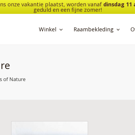
dens onze vakantie plaatst, worden vanaf
dinsdag 11
geduld en een fijne zomer!
Winkel
Raambekleding
O
ure
s of Nature