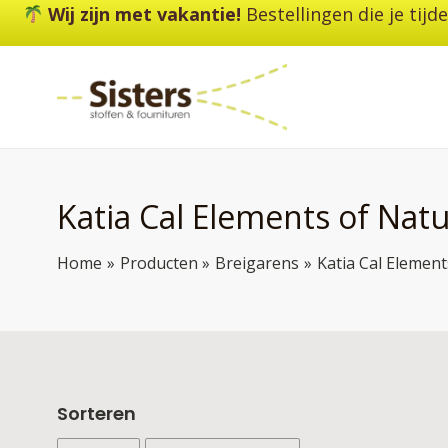
Ga
Wij zijn met vakantie!
Bestellingen die je tij
naar
de
inhoud
Katia Cal Elements of Nat
Home
Producten
Breigarens
Katia Cal Element
Sorteren