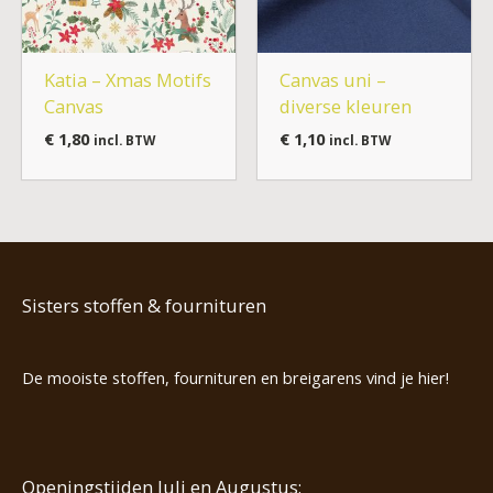
Katia – Xmas Motifs
Canvas uni –
Canvas
diverse kleuren
€
1,80
€
1,10
incl. BTW
incl. BTW
Sisters stoffen & fournituren
De mooiste stoffen, fournituren en breigarens vind je hier!
Openingstijden Juli en Augustus: